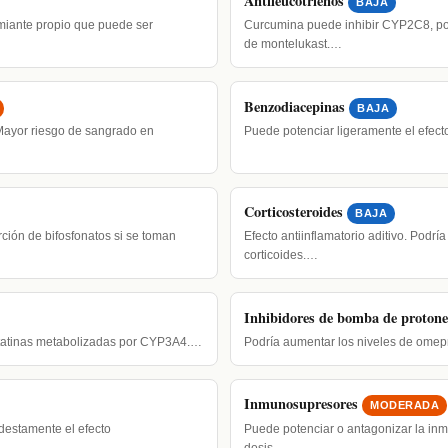
Antileucotrienos
BAJA
miante propio que puede ser
Curcumina puede inhibir CYP2C8, p
de montelukast.…
Benzodiacepinas
BAJA
 Mayor riesgo de sangrado en
Puede potenciar ligeramente el efecto
Corticosteroides
BAJA
ción de bifosfonatos si se toman
Efecto antiinflamatorio aditivo. Podría
corticoides.…
Inhibidores de bomba de protone
statinas metabolizadas por CYP3A4.…
Podría aumentar los niveles de omep
Inmunosupresores
MODERADA
estamente el efecto
Puede potenciar o antagonizar la i
dosis.…