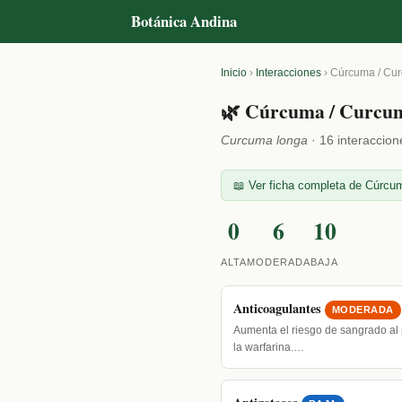
Botánica Andina
Inicio
›
Interacciones
›
Cúrcuma / Cu
🌿 Cúrcuma / Curcu
Curcuma longa
· 16 interaccion
📖 Ver ficha completa de Cúrcum
0
6
10
ALTA
MODERADA
BAJA
Anticoagulantes
MODERADA
Aumenta el riesgo de sangrado al 
la warfarina.…