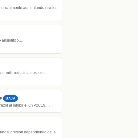
otencialmente aumentando niveles
 ansiolítico.…
 permitir reducir la dosis de
s
BAJA
razol al inhibir el CYP2C19.…
nmunosupresión dependiendo de la