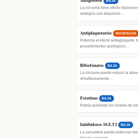
Antigotosos
BAJA
La cúrcuma tiene efecto hipourice
sinérgico con alopurinol.…
Antiplaquetarios
MODERADA
Potencia el efecto antiagregante.
procedimientos quirúrgicos.…
Bifosfonatos
BAJA
La cúrcuma puede reducir la absor
simultáneamente.…
Estatinas
BAJA
Podría aumentar los niveles de e
Inhibidores SGLT2
BAJA
La curcumina puede potenciar mod
hipoglucemiante.…