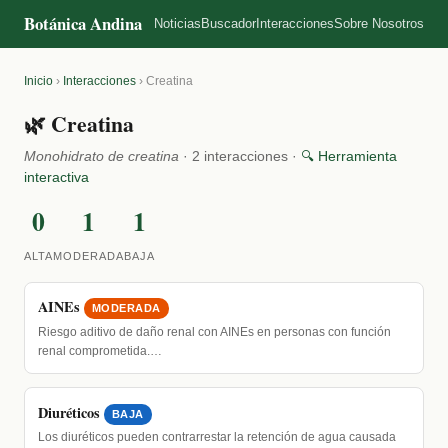
Botánica Andina
Noticias
Buscador
Interacciones
Sobre Nosotros
Inicio
›
Interacciones
›
Creatina
🌿 Creatina
Monohidrato de creatina
· 2 interacciones ·
🔍 Herramienta
interactiva
0
1
1
ALTA
MODERADA
BAJA
AINEs
MODERADA
Riesgo aditivo de daño renal con AINEs en personas con función
renal comprometida.…
Diuréticos
BAJA
Los diuréticos pueden contrarrestar la retención de agua causada