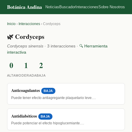
Botánica Andina
Noticias
Buscador
Interacciones
Sobre Nosotros
Inicio
›
Interacciones
›
Cordyceps
🌿 Cordyceps
Cordyceps sinensis
· 3 interacciones ·
🔍 Herramienta
interactiva
0
1
2
ALTA
MODERADA
BAJA
Anticoagulantes
BAJA
Puede tener efecto antiagregante plaquetario leve.…
Antidiabéticos
BAJA
Puede potenciar el efecto hipoglucemiante.…