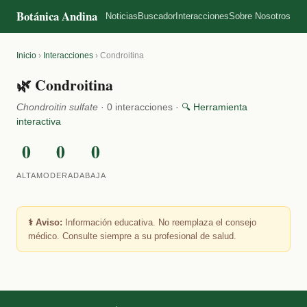
Botánica Andina
Noticias
Buscador
Interacciones
Sobre Nosotros
Inicio
›
Interacciones
›
Condroitina
🌿 Condroitina
Chondroitin sulfate
· 0 interacciones ·
🔍 Herramienta
interactiva
0
0
0
ALTA
MODERADA
BAJA
⚕️ Aviso:
Información educativa. No reemplaza el consejo
médico. Consulte siempre a su profesional de salud.