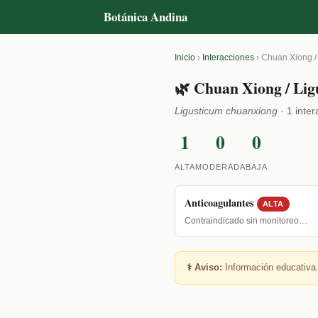
Botánica Andina
Inicio
›
Interacciones
›
Chuan Xiong /
🌿 Chuan Xiong / Lig
Ligusticum chuanxiong
· 1 inte
1
0
0
ALTA
MODERADA
BAJA
Anticoagulantes
ALTA
Contraindicado sin monitoreo…
⚕️ Aviso:
Información educativa.