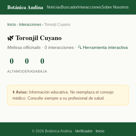
Botánica Andina
Noticias
Buscador
Interacciones
Sobre Nosotros
Inicio
›
Interacciones
›
Toronjil Cuyano
🌿 Toronjil Cuyano
Melissa officinalis
· 0 interacciones ·
🔍 Herramienta interactiva
0
0
0
ALTA
MODERADA
BAJA
⚕️ Aviso:
Información educativa. No reemplaza el consejo
médico. Consulte siempre a su profesional de salud.
© 2026 Botánica Andina ·
Verificador
·
Inicio