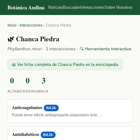
Botánica Andina
Noticias
Buscador
Interacciones
Sobre Nosotros
Inicio
›
Interacciones
›
Chanca Piedra
🌿 Chanca Piedra
Phyllanthus niruri
· 3 interacciones ·
🔍 Herramienta interactiva
📖 Ver ficha completa de Chanca Piedra en la enciclopedia
0
0
3
ALTA
MODERADA
BAJA
Anticoagulantes
BAJA
Puede tener efecto antiagregante plaquetario leve.…
Antidiabéticos
BAJA