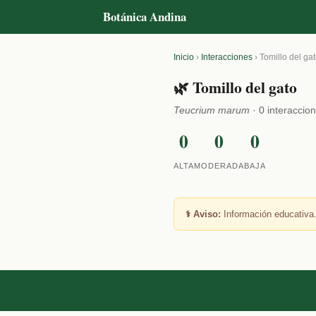
Botánica Andina
Inicio
›
Interacciones
›
Tomillo del ga
🌿 Tomillo del gato
Teucrium marum
· 0 interaccio
0
0
0
ALTA
MODERADA
BAJA
⚕️ Aviso:
Información educativa.