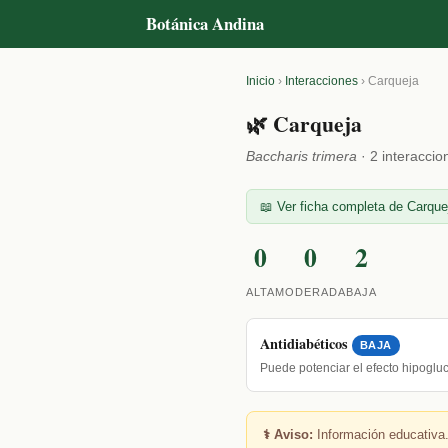
Botánica Andina
Inicio
›
Interacciones
›
Carqueja
🌿 Carqueja
Baccharis trimera
· 2 interaccio
📖 Ver ficha completa de Carque
0
0
2
ALTA
MODERADA
BAJA
Antidiabéticos
BAJA
Puede potenciar el efecto hipogl
⚕️ Aviso:
Información educativa.