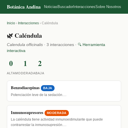
Botánica Andina
Noticias
Buscador
Interacciones
Sobre Nosotros
Inicio
›
Interacciones
›
Caléndula
🌿 Caléndula
Calendula officinalis
· 3 interacciones ·
🔍 Herramienta
interactiva
0
1
2
ALTA
MODERADA
BAJA
Benzodiacepinas
BAJA
Potenciación leve de la sedación.…
Inmunosupresores
MODERADA
La caléndula tiene actividad inmunoestimulante que puede
contrarrestar la inmunosupresión.…