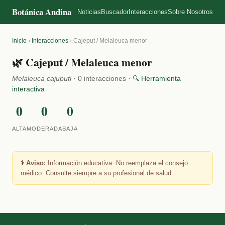
Botánica Andina
Noticias
Buscador
Interacciones
Sobre Nosotros
Inicio
›
Interacciones
›
Cajeput / Melaleuca menor
🌿 Cajeput / Melaleuca menor
Melaleuca cajuputi
· 0 interacciones ·
🔍 Herramienta
interactiva
0
0
0
ALTA
MODERADA
BAJA
⚕️ Aviso:
Información educativa. No reemplaza el consejo
médico. Consulte siempre a su profesional de salud.