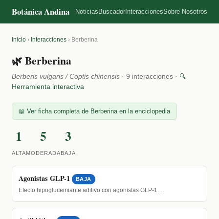
Botánica Andina
Noticias
Buscador
Interacciones
Sobre Nosotros
Inicio
›
Interacciones
›
Berberina
🌿 Berberina
Berberis vulgaris / Coptis chinensis
· 9 interacciones ·
🔍
Herramienta interactiva
📖 Ver ficha completa de Berberina en la enciclopedia
1
5
3
ALTA
MODERADA
BAJA
Agonistas GLP-1
BAJA
Efecto hipoglucemiante aditivo con agonistas GLP-1.…