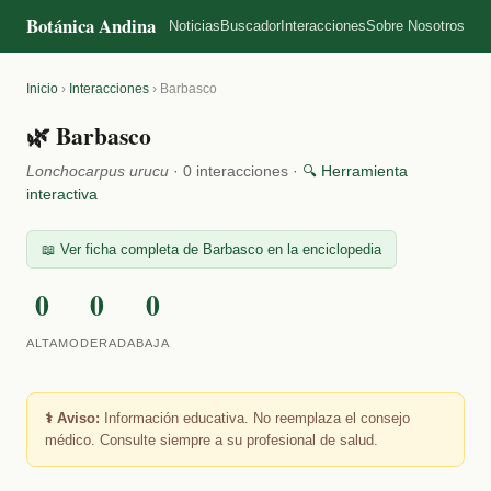
Botánica Andina
Noticias
Buscador
Interacciones
Sobre Nosotros
Inicio
›
Interacciones
›
Barbasco
🌿 Barbasco
Lonchocarpus urucu
· 0 interacciones ·
🔍 Herramienta
interactiva
📖 Ver ficha completa de Barbasco en la enciclopedia
0
0
0
ALTA
MODERADA
BAJA
⚕️ Aviso:
Información educativa. No reemplaza el consejo
médico. Consulte siempre a su profesional de salud.