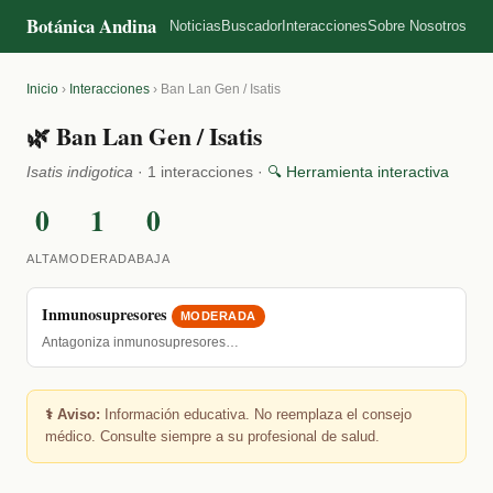
Botánica Andina
Noticias
Buscador
Interacciones
Sobre Nosotros
Inicio
›
Interacciones
›
Ban Lan Gen / Isatis
🌿 Ban Lan Gen / Isatis
Isatis indigotica
· 1 interacciones ·
🔍 Herramienta interactiva
0
1
0
ALTA
MODERADA
BAJA
Inmunosupresores
MODERADA
Antagoniza inmunosupresores…
⚕️ Aviso:
Información educativa. No reemplaza el consejo
médico. Consulte siempre a su profesional de salud.