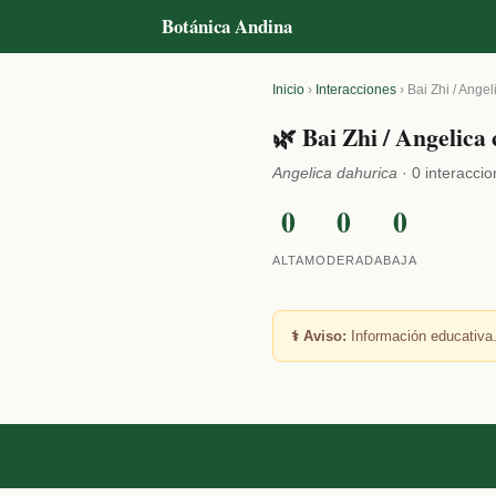
Botánica Andina
Inicio
›
Interacciones
›
Bai Zhi / Angel
🌿 Bai Zhi / Angelica
Angelica dahurica
· 0 interacci
0
0
0
ALTA
MODERADA
BAJA
⚕️ Aviso:
Información educativa.