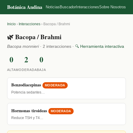
Botánica Andina
Noticias
Buscador
Interacciones
Sobre Nosotros
Inicio
›
Interacciones
›
Bacopa / Brahmi
🌿 Bacopa / Brahmi
Bacopa monnieri
· 2 interacciones ·
🔍 Herramienta interactiva
0
2
0
ALTA
MODERADA
BAJA
Benzodiacepinas
MODERADA
Potencia sedantes…
Hormonas tiroideas
MODERADA
Reduce TSH y T4…