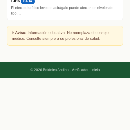
Litio
BAJA
El efecto diurético leve del astrágalo puede afectar los niveles de
litio.…
⚕️ Aviso:
Información educativa. No reemplaza el consejo
médico. Consulte siempre a su profesional de salud.
© 2026 Botánica Andina ·
Verificador
·
Inicio