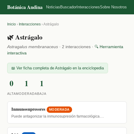
Botánica Andina
Noticias
Buscador
Interacciones
Sobre Nosotros
Inicio
›
Interacciones
›
Astrágalo
🌿 Astrágalo
Astragalus membranaceus
· 2 interacciones ·
🔍 Herramienta
interactiva
📖 Ver ficha completa de Astrágalo en la enciclopedia
0
1
1
ALTA
MODERADA
BAJA
Inmunosupresores
MODERADA
Puede antagonizar la inmunosupresión farmacológica.…