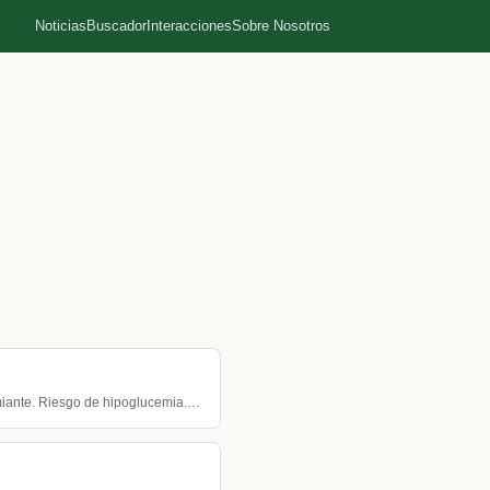
Noticias
Buscador
Interacciones
Sobre Nosotros
miante. Riesgo de hipoglucemia.…