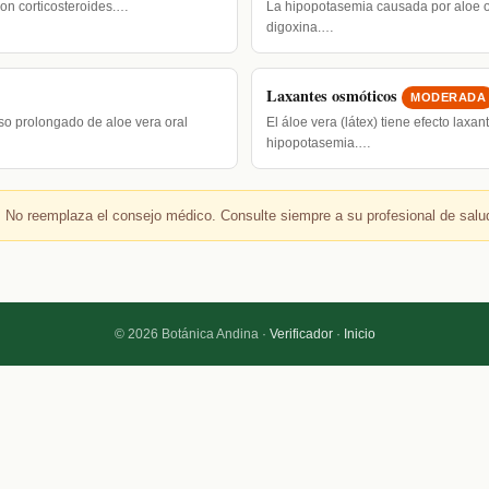
on corticosteroides.…
La hipopotasemia causada por aloe o
digoxina.…
Laxantes osmóticos
MODERADA
so prolongado de aloe vera oral
El áloe vera (látex) tiene efecto laxa
hipopotasemia.…
 No reemplaza el consejo médico. Consulte siempre a su profesional de salu
© 2026 Botánica Andina ·
Verificador
·
Inicio