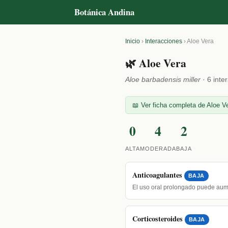
Botánica Andina
Inicio
›
Interacciones
›
Aloe Vera
🌿 Aloe Vera
Aloe barbadensis miller
· 6 inte
📖 Ver ficha completa de Aloe Ve
0
4
2
ALTA
MODERADA
BAJA
Anticoagulantes
BAJA
El uso oral prolongado puede aum
Corticosteroides
BAJA