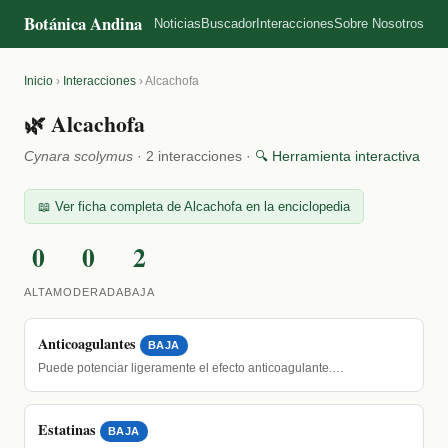
Botánica Andina
Noticias
Buscador
Interacciones
Sobre Nosotros
Inicio
›
Interacciones
›
Alcachofa
🌿 Alcachofa
Cynara scolymus
· 2 interacciones ·
🔍 Herramienta interactiva
📖 Ver ficha completa de Alcachofa en la enciclopedia
0
0
2
ALTA
MODERADA
BAJA
Anticoagulantes
BAJA
Puede potenciar ligeramente el efecto anticoagulante.…
Estatinas
BAJA