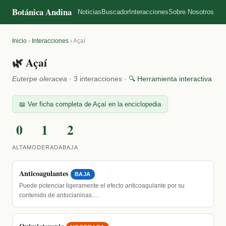
Botánica Andina
Noticias
Buscador
Interacciones
Sobre Nosotros
Inicio
›
Interacciones
›
Açaí
🌿 Açaí
Euterpe oleracea
· 3 interacciones ·
🔍 Herramienta interactiva
📖 Ver ficha completa de Açaí en la enciclopedia
0
1
2
ALTA
MODERADA
BAJA
Anticoagulantes
BAJA
Puede potenciar ligeramente el efecto anticoagulante por su
contenido de antocianinas.…